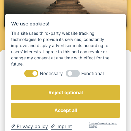
We use cookies!
This site uses third-party website tracking
Meditationen
technologies to provide its services, constantly
improve and display advertisements according to
users' interests. I agree to this and can revoke or
Cookie-Einwilligung verwalten
change my consent at any time with effect for the
future.
Um die besten Erfahrungen zu bieten, verwenden wir Technologien wie
Necessary
Functional
Cookies, um Geräteinformationen zu speichern und/oder darauf
zuzugreifen. Wenn Sie diesen Technologien zustimmen, können wir
Daten wie das Surfverhalten oder eindeutige IDs auf dieser Website
verarbeiten. Die Nichteinwilligung oder der Widerruf der Einwilligung
Reject optional
kann bestimmte Merkmale und Funktionen beeinträchtigen.
Accept all
Akzeptieren
Cookie Consent by Legal
Privacy policy
Imprint
Einstellungen anzeigen
Cockpit
Wissenschaft