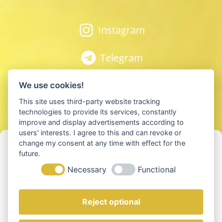
Instagram
Telegram
Spotify
We use cookies!
This site uses third-party website tracking
Youtube
technologies to provide its services, constantly
improve and display advertisements according to
users' interests. I agree to this and can revoke or
Apple Podcast
Cookie-Einwilligung verwalten
change my consent at any time with effect for the
future.
Um die besten Erfahrungen zu bieten, verwenden wir Technologien wie
Anchor
Necessary
Functional
Cookies, um Geräteinformationen zu speichern und/oder darauf
zuzugreifen. Wenn Sie diesen Technologien zustimmen, können wir
Daten wie das Surfverhalten oder eindeutige IDs auf dieser Website
verarbeiten. Die Nichteinwilligung oder der Widerruf der Einwilligung
Reject optional
kann bestimmte Merkmale und Funktionen beeinträchtigen.
© 2025 Neue Erde GmbH