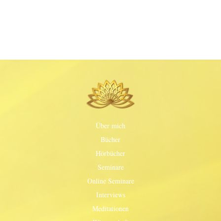
Über mich
Bücher
Hörbücher
Seminare
Online Seminare
Interviews
Meditationen