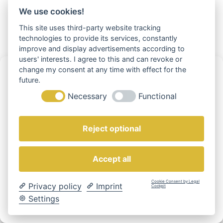
We use cookies!
This site uses third-party website tracking
technologies to provide its services, constantly
improve and display advertisements according to
users' interests. I agree to this and can revoke or
Cookie-Einwilligung verwalten
change my consent at any time with effect for the
future.
Um die besten Erfahrungen zu bieten, verwenden wir Technologien wie
Necessary
Functional
Cookies, um Geräteinformationen zu speichern und/oder darauf
zuzugreifen. Wenn Sie diesen Technologien zustimmen, können wir
Daten wie das Surfverhalten oder eindeutige IDs auf dieser Website
verarbeiten. Die Nichteinwilligung oder der Widerruf der Einwilligung
Reject optional
kann bestimmte Merkmale und Funktionen beeinträchtigen.
Accept all
Akzeptieren
Cookie Consent by Legal
Privacy policy
Imprint
Einstellungen anzeigen
Cockpit
Settings
Cookie Policy
Datenschutz
Impressum