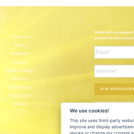
Melde dich zu meinem N
Über mich
monatliche Bewusstsein
Bücher
Hörbücher
Seminare
Online Seminare
Interviews
Meditationen
ZUM NEWSLETTE
Wissenschaft
Informationen dazu, wie wir mit d
Kontakt
unserer Datenschutzerklärung. Du 
We use cookies!
abmelden.
This site uses third-party websi
improve and display advertisemen
Um die best
revoke or change my consent at 