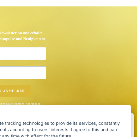
ewsletter an und erhalte
simpulse und Neuigkeiten:
R ANMELDEN
einen Daten umgehen, findest du in
kannst dich jederzeit kostenfrei
Cookie-Einwilligung verwalten
te tracking technologies to provide its services, constantly
ts according to users' interests. I agree to this and can
en Erfahrungen zu bieten, verwenden wir Technologien wie Cookies, um
any time with effect for the future.