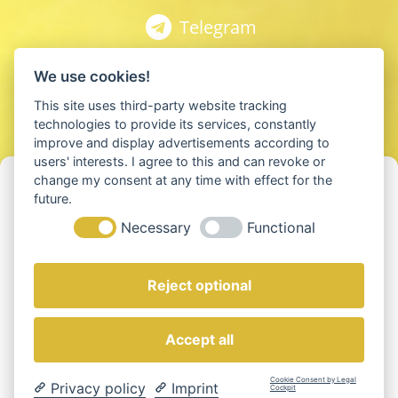
Telegram
Spotify
We use cookies!
This site uses third-party website tracking
Youtube
technologies to provide its services, constantly
improve and display advertisements according to
users' interests. I agree to this and can revoke or
Apple Podcast
Cookie-Einwilligung verwalten
change my consent at any time with effect for the
future.
Um die besten Erfahrungen zu bieten, verwenden wir Technologien wie
Anchor
Necessary
Functional
Cookies, um Geräteinformationen zu speichern und/oder darauf
zuzugreifen. Wenn Sie diesen Technologien zustimmen, können wir
Daten wie das Surfverhalten oder eindeutige IDs auf dieser Website
verarbeiten. Die Nichteinwilligung oder der Widerruf der Einwilligung
Reject optional
kann bestimmte Merkmale und Funktionen beeinträchtigen.
© 2025 Neue Erde GmbH
Accept all
Akzeptieren
Impressum
AGB
Datenschutz
Cookie Consent by Legal
Privacy policy
Imprint
Einstellungen anzeigen
Cockpit