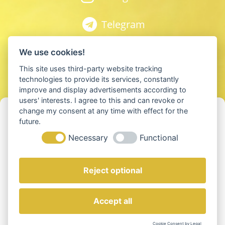
Telegram
Spotify
We use cookies!
This site uses third-party website tracking
Youtube
technologies to provide its services, constantly
improve and display advertisements according to
users' interests. I agree to this and can revoke or
Apple Podcast
Cookie-Einwilligung verwalten
change my consent at any time with effect for the
future.
Um die besten Erfahrungen zu bieten, verwenden wir Technologien wie
Anchor
Necessary
Functional
Cookies, um Geräteinformationen zu speichern und/oder darauf
zuzugreifen. Wenn Sie diesen Technologien zustimmen, können wir
Daten wie das Surfverhalten oder eindeutige IDs auf dieser Website
verarbeiten. Die Nichteinwilligung oder der Widerruf der Einwilligung
Reject optional
kann bestimmte Merkmale und Funktionen beeinträchtigen.
© 2025 Neue Erde GmbH
Accept all
Akzeptieren
Impressum
AGB
Datenschutz
Cookie Consent by Legal