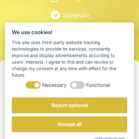
Telegram
Spotify
We use cookies!
This site uses third-party website tracking
Youtube
technologies to provide its services, constantly
improve and display advertisements according to
users' interests. I agree to this and can revoke or
Apple Podcast
Cookie-Einwilligung verwalten
change my consent at any time with effect for the
future.
Um die besten Erfahrungen zu bieten, verwenden wir Technologien wie
Anchor
Necessary
Functional
Cookies, um Geräteinformationen zu speichern und/oder darauf
zuzugreifen. Wenn Sie diesen Technologien zustimmen, können wir
Daten wie das Surfverhalten oder eindeutige IDs auf dieser Website
verarbeiten. Die Nichteinwilligung oder der Widerruf der Einwilligung
Reject optional
kann bestimmte Merkmale und Funktionen beeinträchtigen.
© 2025 Neue Erde GmbH
Accept all
Akzeptieren
Impressum
AGB
Datenschutz
Cookie Consent by Legal